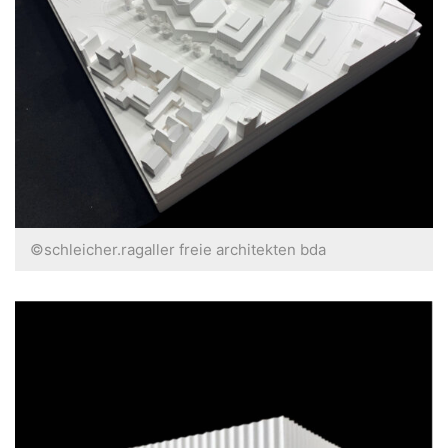
©schleicher.ragaller freie architekten bda