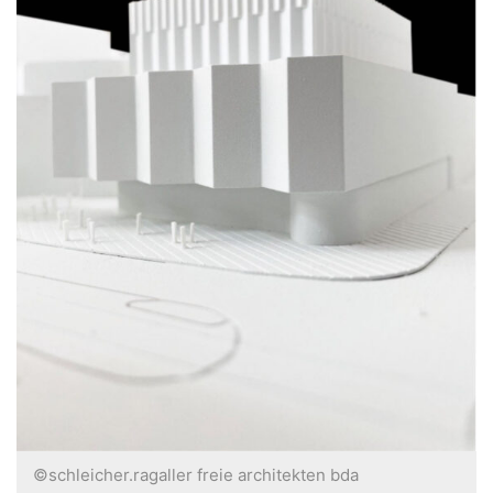
©schleicher.ragaller freie architekten bda