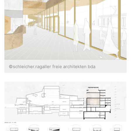
©schleicher.ragaller freie architekten bda