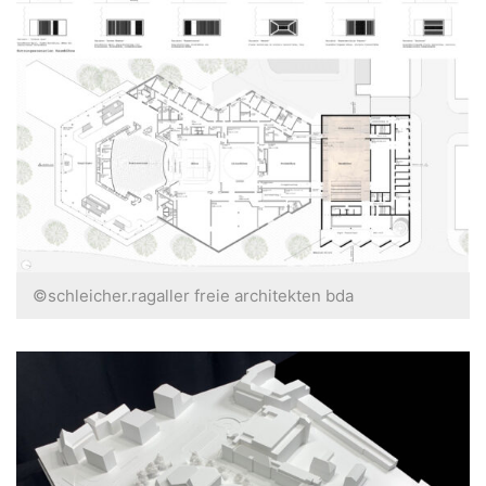
©schleicher.ragaller freie architekten bda